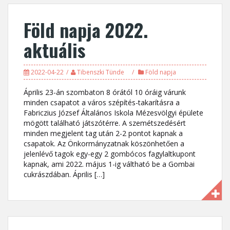
Föld napja 2022.
aktuális
2022-04-22
Tibenszki Tünde
Föld napja
Április 23-án szombaton 8 órától 10 óráig várunk
minden csapatot a város szépítés-takarításra a
Fabriczius József Általános Iskola Mézesvölgyi épülete
mögött található játszótérre. A szemétszedésért
minden megjelent tag után 2-2 pontot kapnak a
csapatok. Az Önkormányzatnak köszönhetően a
jelenlévő tagok egy-egy 2 gombócos fagylaltkupont
kapnak, ami 2022. május 1-ig váltható be a Gombai
cukrászdában. Április […]