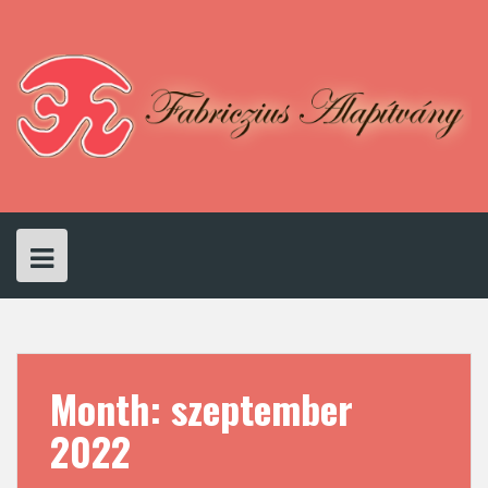
Skip
to
content
Month:
szeptember
2022