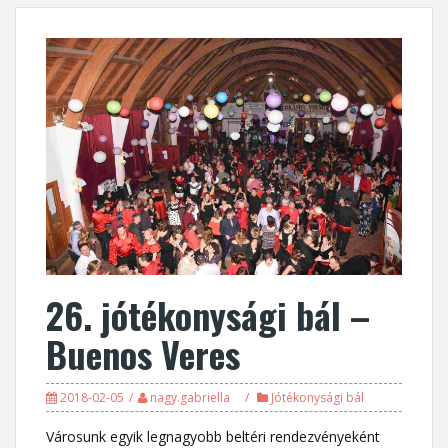
26. jótékonysági bál –
Buenos Veres
2018-02-05
nagy.gabriella
Jótékonysági bál
Városunk egyik legnagyobb beltéri rendezvényeként