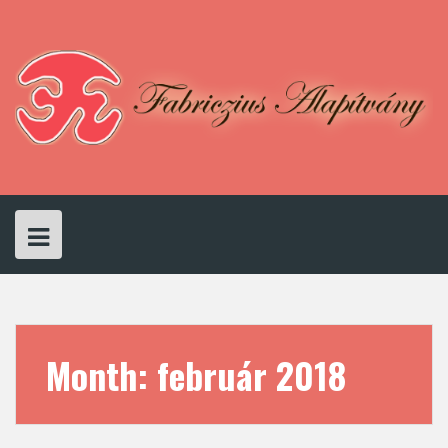
Skip
to
content
Month:
február 2018