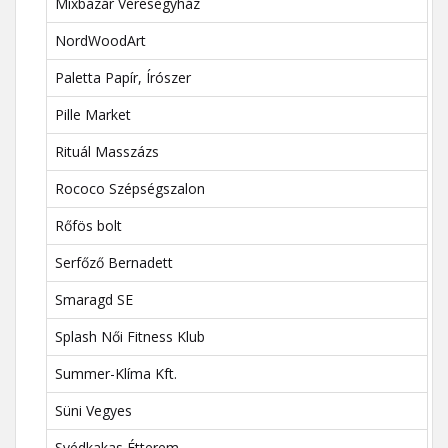
Mixbazár Veresegyház
NordWoodArt
Paletta Papír, Írószer
Pille Market
Rituál Masszázs
Rococo Szépségszalon
Rőfös bolt
Serfőző Bernadett
Smaragd SE
Splash Női Fitness Klub
Summer-Klíma Kft.
Süni Vegyes
Svédkakas Étterem