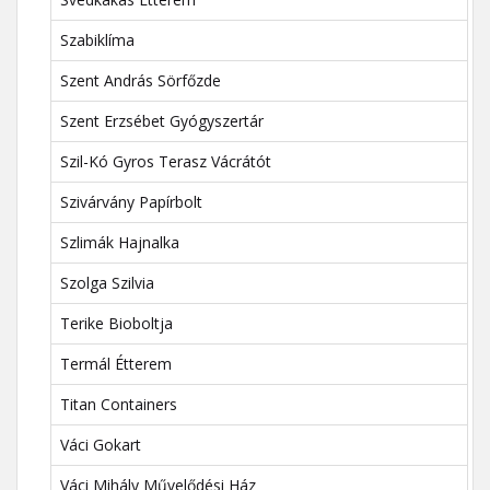
Szabiklíma
Szent András Sörfőzde
Szent Erzsébet Gyógyszertár
Szil-Kó Gyros Terasz Vácrátót
Szivárvány Papírbolt
Szlimák Hajnalka
Szolga Szilvia
Terike Bioboltja
Termál Étterem
Titan Containers
Váci Gokart
Váci Mihály Művelődési Ház