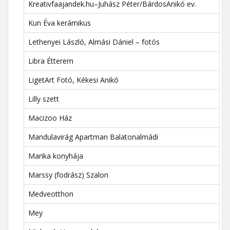
Kreativfaajandek.hu–Juhász Péter/BárdosAnikó ev.
Kun Éva kerámikus
Lethenyei László, Almási Dániel – fotós
Libra Étterem
LigetArt Fotó, Kékesi Anikó
Lilly szett
Macizoo Ház
Mandulavirág Apartman Balatonalmádi
Marika konyhája
Marssy (fodrász) Szalon
Medveotthon
Mey