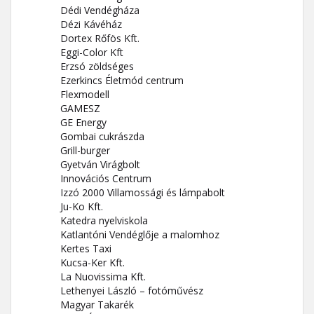
Dédi Vendégháza
Dézi Kávéház
Dortex Rőfös Kft.
Eggi-Color Kft
Erzsó zöldséges
Ezerkincs Életmód centrum
Flexmodell
GAMESZ
GE Energy
Gombai cukrászda
Grill-burger
Gyetván Virágbolt
Innovációs Centrum
Izzó 2000 Villamossági és lámpabolt
Ju-Ko Kft.
Katedra nyelviskola
Katlantóni Vendéglője a malomhoz
Kertes Taxi
Kucsa-Ker Kft.
La Nuovissima Kft.
Lethenyei László – fotóművész
Magyar Takarék