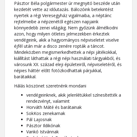
Pásztor Béla polgármester úr megnyitó beszéde után
kezdetét vette az időutazás. Bálozóink betekintést
nyertek a régi Veresegyház vigalmaiba, a néptánc
rejtelmeibe a népzenétől egészen napjaink
könnyedebb zenei világáig. Nem győzünk álmélkodni
azon, hogy milyen ötletes jelmezekben érkeztek
vendégeink, akik a hagyományos népviseletet viselve
éjfél után már a disco zenére ropták a táncot.
Mindeközben megismerkedhettek a népi játékokkal,
kiállítást láthattak a régi népi használati tárgyakból, és
városunk XX. század eleji épületeiről, népviseletéről, és
népies háttér előtt fotózkodhattak párjukkal,
barátaikkal.
Hálás köszönet szeretnénk mondani
vendégeinknek, akik jelenlétükkel színesítették a
rendezvényt, valamint
Horváth Máté és barátainak
SokKos zenekarnak
Pál Lajosnak
Pásztor Ildikónak
Vankó Istvánnak