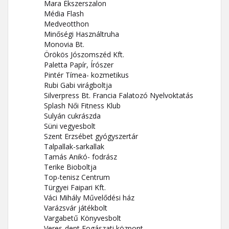
Mara Ékszerszalon
Média Flash
Medveotthon
Minőségi Használtruha
Monovia Bt.
Örökös Jószomszéd Kft.
Paletta Papír, Írószer
Pintér Tímea- kozmetikus
Rubi Gabi virágboltja
Silverpress Bt. Francia Falatozó Nyelvoktatás
Splash Női Fitness Klub
Sulyán cukrászda
Süni vegyesbolt
Szent Erzsébet gyógyszertár
Talpallak-sarkallak
Tamás Anikó- fodrász
Terike Bioboltja
Top-tenisz Centrum
Türgyei Faipari Kft.
Váci Mihály Művelődési ház
Varázsvár játékbolt
Vargabetű Könyvesbolt
Veres-dent Fogászati központ