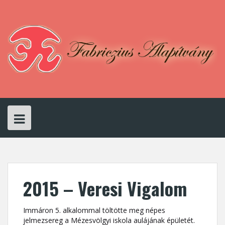
Skip
to
content
2015 – Veresi Vigalom
Immáron 5. alkalommal töltötte meg népes
jelmezsereg a Mézesvölgyi iskola aulájának épületét.