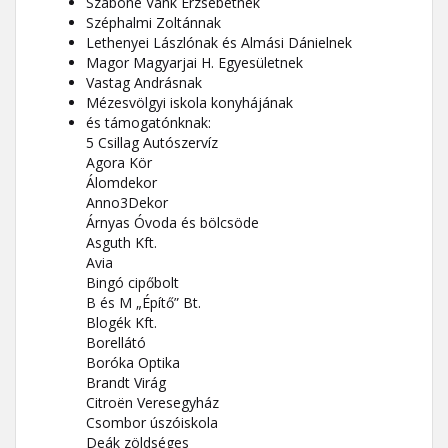
Szabóné Vank Erzsébetnek
Széphalmi Zoltánnak
Lethenyei Lászlónak és Almási Dánielnek
Magor Magyarjai H. Egyesületnek
Vastag Andrásnak
Mézesvölgyi iskola konyhájának
és támogatónknak:
5 Csillag Autószervíz
Agora Kör
Álomdekor
Anno3Dekor
Árnyas Óvoda és bölcsöde
Asguth Kft.
Avia
Bingó cipőbolt
B és M „Építő” Bt.
Blogék Kft.
Borellátó
Boróka Optika
Brandt Virág
Citroën Veresegyház
Csombor úszóiskola
Deák zöldséges