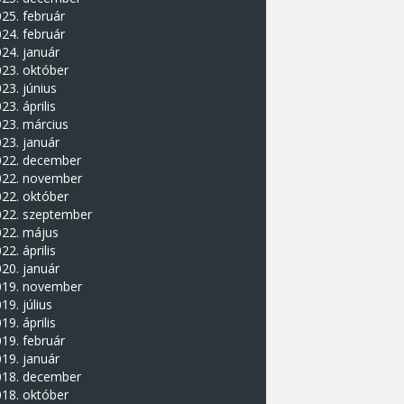
25. február
24. február
24. január
23. október
23. június
23. április
23. március
23. január
022. december
022. november
22. október
022. szeptember
022. május
22. április
20. január
019. november
19. július
19. április
19. február
19. január
018. december
18. október