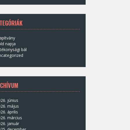
TEGÓRIÁK
apítvány
ld napja
tékonysági bál
ncategorized
CHÍVUM
26. június
026. május
26. április
26. március
26. január
025. december