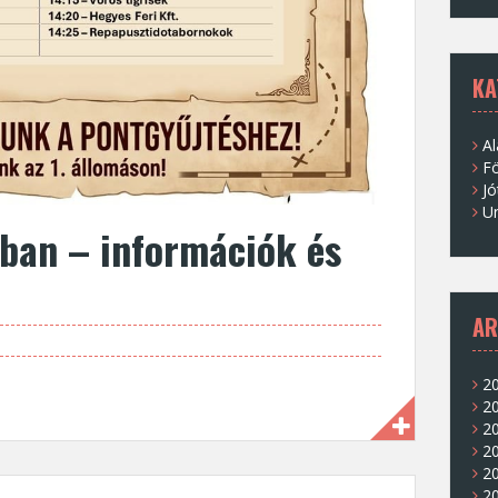
KA
Al
Fö
Jó
U
iban – információk és
AR
20
2
20
20
20
2