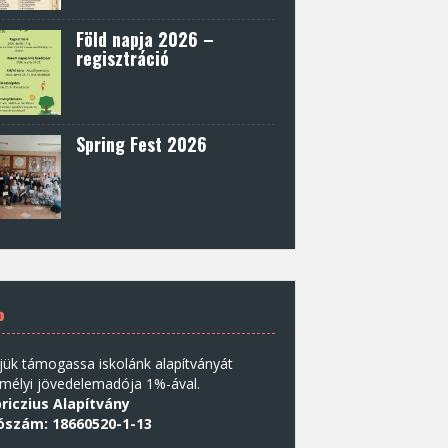
Föld napja 2026 –
regisztráció
Spring Fest 2026
%
jük támogassa iskolánk alapítványát
mélyi jövedelemadója 1%-ával.
riczius Alapítvány
ószám: 18660520-1-13