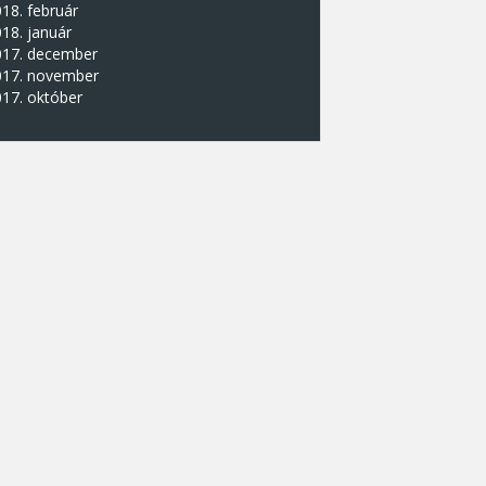
18. február
18. január
017. december
017. november
17. október