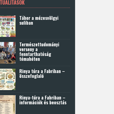
TUALITÁSOK
Tábor a mézesvölgyi
suliban
Természettudományi
verseny a
fenntarthatóság
témahéten
Rinya túra a Fabriban –
összefoglaló
Rinya-túra a Fabriban –
információk és beosztás