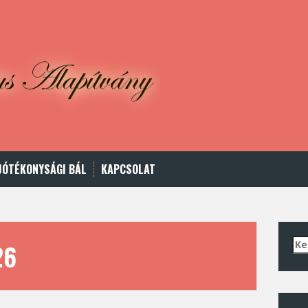
JÓTÉKONYSÁGI BÁL
KAPCSOLAT
Ker
26