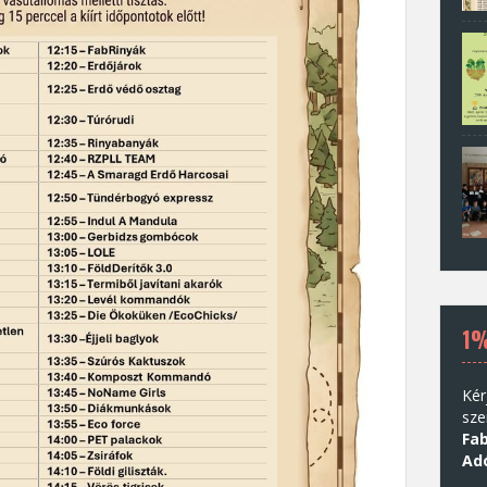
1
Kér
sze
Fab
Ad