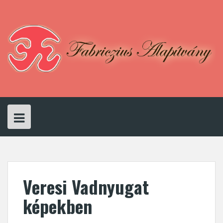
Skip
to
content
Veresi Vadnyugat
képekben