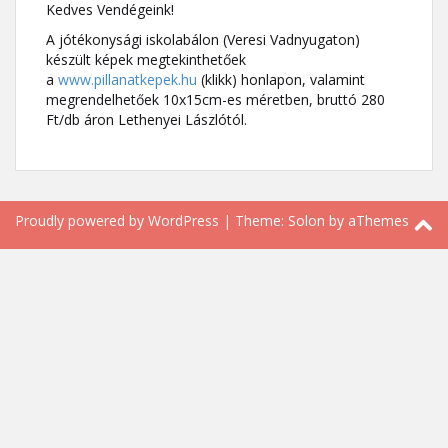
Kedves Vendégeink!
A jótékonysági iskolabálon (Veresi Vadnyugaton)
készült képek megtekinthetőek
a
www.pillanatkepek.hu
(klikk) honlapon, valamint
megrendelhetőek 10x15cm-es méretben, bruttó 280
Ft/db áron Lethenyei Lászlótól.
Proudly powered by WordPress
|
Theme:
Solon
by aThemes