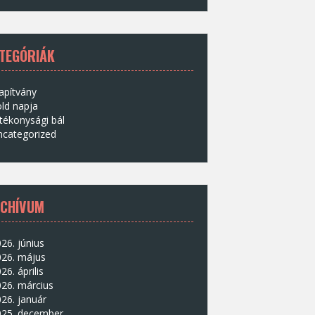
TEGÓRIÁK
apítvány
ld napja
tékonysági bál
ncategorized
CHÍVUM
26. június
026. május
26. április
26. március
26. január
025. december