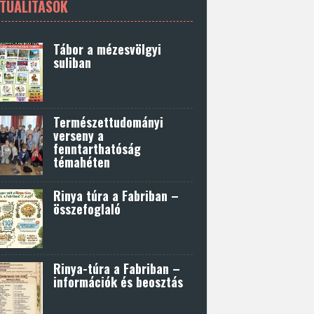
TUALITÁSOK
Tábor a mézesvölgyi
suliban
Természettudományi
verseny a
fenntarthatóság
témahéten
Rinya túra a Fabriban –
összefoglaló
Rinya-túra a Fabriban –
információk és beosztás