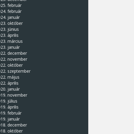
25. február
24. február
24. január
23. október
23. június
23. április
23. március
23. január
022. december
022. november
22. október
022. szeptember
022. május
22. április
20. január
019. november
19. július
19. április
19. február
19. január
018. december
18. október