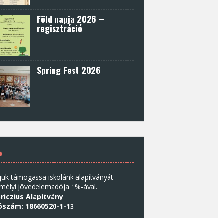
Föld napja 2026 –
regisztráció
Spring Fest 2026
%
jük támogassa iskolánk alapítványát
mélyi jövedelemadója 1%-ával.
riczius Alapítvány
ószám: 18660520-1-13