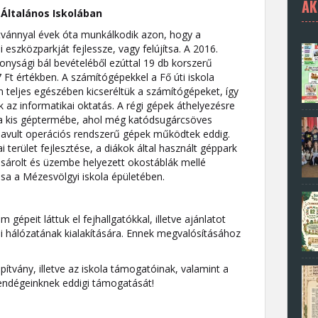
AK
 Általános Iskolában
pítvánnyal évek óta munkálkodik azon, hogy a
i eszközparkját fejlessze, vagy felújítsa. A 2016.
onysági bál bevételéből ezúttal 19 db korszerű
Ft értékben. A számítógépekkel a Fő úti iskola
teljes egészében kicseréltük a számítógépeket, így
k az informatikai oktatás. A régi gépek áthelyezésre
a kis géptermébe, ahol még katódsugárcsöves
lavult operációs rendszerű gépek működtek eddig.
 terület fejlesztése, a diákok által használt géppark
ásárolt és üzembe helyezett okostáblák mellé
tása a Mézesvölgyi iskola épületében.
gépeit láttuk el fejhallgatókkal, illetve ajánlatot
ai hálózatának kialakítására. Ennek megvalósításához
tvány, illetve az iskola támogatóinak, valamint a
endégeinknek eddigi támogatását!