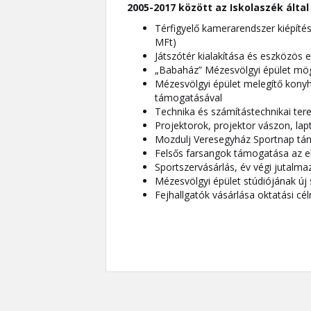
2005-2017 között az Iskolaszék álta
Térfigyelő kamerarendszer kiépítés
MFt)
Játszótér kialakítása és eszközös 
„Babaház” Mézesvölgyi épület mögöt
Mézesvölgyi épület melegítő konyh
támogatásával
Technika és számítástechnikai ter
Projektorok, projektor vászon, la
Mozdulj Veresegyház Sportnap tá
Felsős farsangok támogatása az e
Sportszervásárlás, év végi jutalma
Mézesvölgyi épület stúdiójának új
Fejhallgatók vásárlása oktatási cél