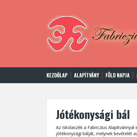
Skip
to
content
KEZDŐLAP
ALAPÍTVÁNY
FÖLD NAPJA
Jótékonysági bál
Az Iskolaszék a Fabriczius Alapítvánny
jótékonysági bálját, melynek bevételét az 