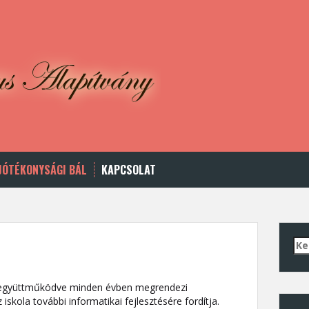
JÓTÉKONYSÁGI BÁL
KAPCSOLAT
Ker
al együttműködve minden évben megrendezi
iskola további informatikai fejlesztésére fordítja.