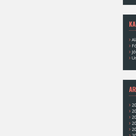
KA
Al
Fö
Jó
U
AR
20
2
20
20
20
2