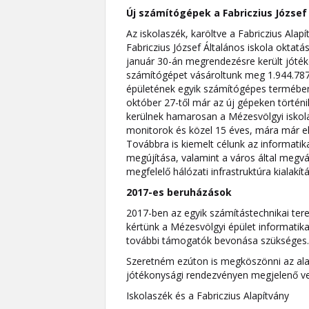
Új számítógépek a Fabriczius József
Az iskolaszék, karöltve a Fabriczius Ala
Fabriczius József Általános iskola oktatás
január 30-án megrendezésre került jóték
számítógépet vásároltunk meg 1.944.787 
épületének egyik számítógépes termében 
október 27-től már az új gépeken történi
kerülnek hamarosan a Mézesvölgyi iskol
monitorok és közel 15 éves, mára már e
Továbbra is kiemelt célunk az informatikai
megújítása, valamint a város által megv
megfelelő hálózati infrastruktúra kialakí
2017-es beruházások
2017-ben az egyik számítástechnikai terem 
kértünk a Mézesvölgyi épület informatik
további támogatók bevonása szükséges.
Szeretném ezúton is megköszönni az alapí
jótékonysági rendezvényen megjelenő v
Iskolaszék és a Fabriczius Alapítvány