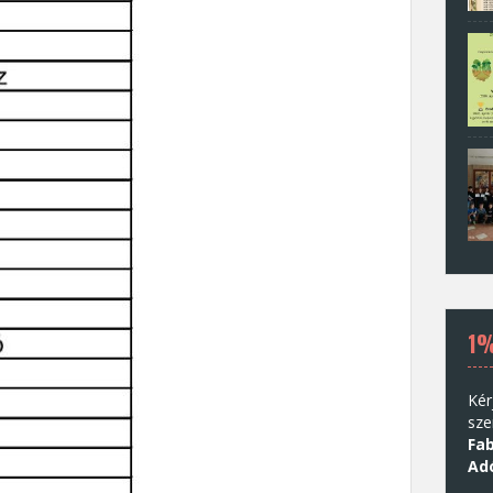
1
Kér
sze
Fab
Ad