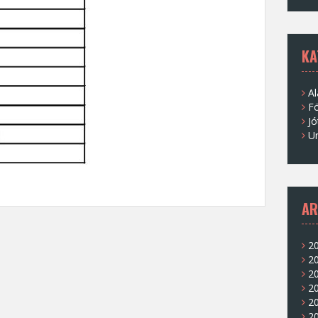
KA
Al
Fö
Jó
U
AR
20
2
20
20
20
2