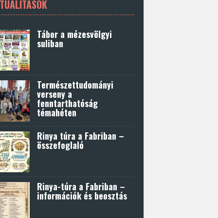
TUALITÁSOK
Tábor a mézesvölgyi
suliban
Természettudományi
verseny a
fenntarthatóság
témahéten
Rinya túra a Fabriban –
összefoglaló
Rinya-túra a Fabriban –
információk és beosztás