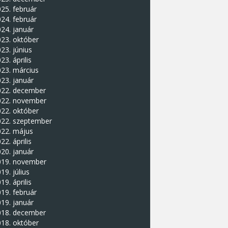
25. február
24. február
24. január
23. október
23. június
23. április
23. március
23. január
022. december
022. november
22. október
022. szeptember
022. május
22. április
20. január
019. november
19. július
19. április
19. február
19. január
018. december
18. október