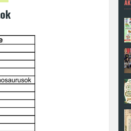
AK
tok