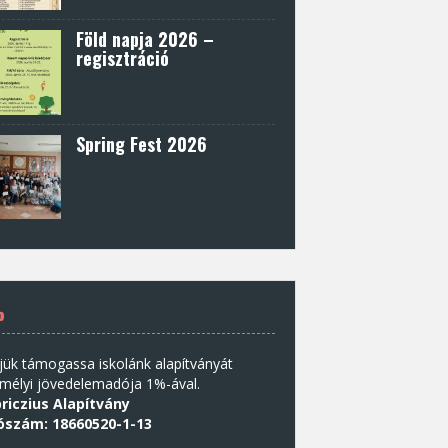
Föld napja 2026 –
regisztráció
Spring Fest 2026
%
jük támogassa iskolánk alapítványát
mélyi jövedelemadója 1%-ával.
riczius Alapítvány
ószám: 18660520-1-13