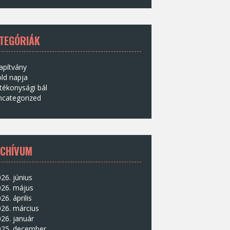
TEGÓRIÁK
apítvány
ld napja
tékonysági bál
ncategorized
CHÍVUM
26. június
026. május
26. április
26. március
26. január
025. december