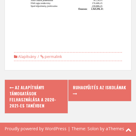
Alapítvány
permalink
Post
AZ ALAPÍTVÁNYI
RUHAGYŰJTÉS AZ ISKOLÁNAK
navigation
TÁMOGATÁSOK
FELHASZNÁLÁSA A 2020-
2021-ES TANÉVBEN
Proudly powered by WordPress
|
Theme:
Solon
by aThemes