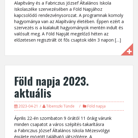
Alapítvány és a Fabriczius József Általános Iskola
Iskolaszéke szervezésében a Föld Napjához
kapcsolódó rendezvénysorozat. A programnak komoly
hagyománya van az Alapítvány életében. Éppen ezért a
szervezés is a kialakult hagyományok mentén indult és
valósult meg. A Föld Napját megelőző héten az
előzetesen regisztrált öt fős csaptok idén 3 napon […]
Föld napja 2023.
aktuális
2023-04-21
Tibenszki Tünde
Föld napja
Április 22-én szombaton 9 órától 11 óráig várunk
minden csapatot a város szépítés-takarításra
a Fabriczius József Általános Iskola Mézesvölgyi
épülete mögött található játszótérre. A