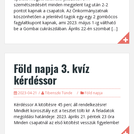
szemétszedésért minden megjelent tag után 2-2
pontot kapnak a csapatok. Az Önkormányzatnak
köszönhetően a jelenlévő tagok egy-egy 2 gombócos
fagylaltkupont kapnak, ami 2023. május 1-ig váltható
be a Gombai cukrászdában. Április 22-én szombat […]
Föld napja 3. kvíz
kérdéssor
2023-04-21
Tibenszki Tünde
Föld napja
Kérdéssor A kitöltésre 45 perc áll rendelkezésre!
Mindkét korosztály ezt a tesztet tölti ki! A feladatok
megoldási határideje: 2023. április 21. péntek 23 óra
Minden csapatnál az első kitöltést vesszük figyelembe!