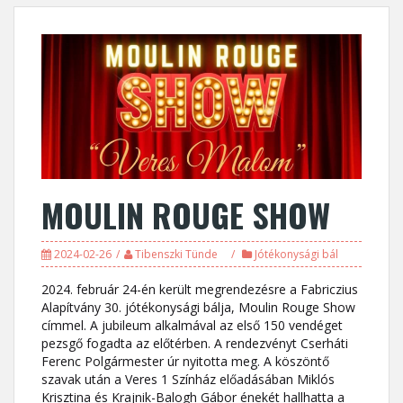
MOULIN ROUGE SHOW
2024-02-26
Tibenszki Tünde
Jótékonysági bál
2024. február 24-én került megrendezésre a Fabriczius
Alapítvány 30. jótékonysági bálja, Moulin Rouge Show
címmel. A jubileum alkalmával az első 150 vendéget
pezsgő fogadta az előtérben. A rendezvényt Cserháti
Ferenc Polgármester úr nyitotta meg. A köszöntő
szavak után a Veres 1 Színház előadásában Miklós
Krisztina és Krajnik-Balogh Gábor énekét hallhatta a