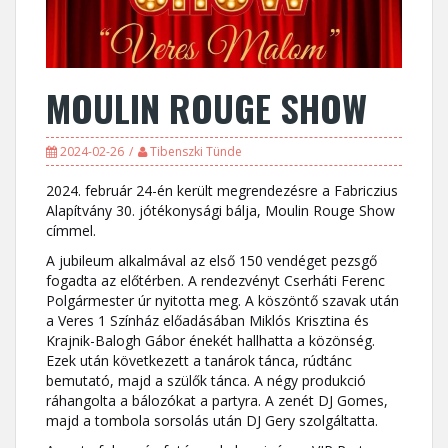
MOULIN ROUGE SHOW
2024-02-26
Tibenszki Tünde
2024. február 24-én került megrendezésre a Fabriczius
Alapítvány 30. jótékonysági bálja, Moulin Rouge Show
címmel.
A jubileum alkalmával az első 150 vendéget pezsgő
fogadta az előtérben. A rendezvényt Cserháti Ferenc
Polgármester úr nyitotta meg. A köszöntő szavak után
a Veres 1 Színház előadásában Miklós Krisztina és
Krajnik-Balogh Gábor énekét hallhatta a közönség.
Ezek után következett a tanárok tánca, rúdtánc
bemutató, majd a szülők tánca. A négy produkció
ráhangolta a bálozókat a partyra. A zenét DJ Gomes,
majd a tombola sorsolás után DJ Gery szolgáltatta.