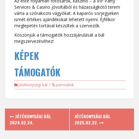
Az este folyamán fotósarok, kaszinó – a VIP Party
Services & Casino jóvoltából és házasságkötő terem
várta a szórakozni vágyókat. A kaparós sorjegyeken
ismét értékes ajándékokat lehetett nyerni. Éjfélkor
meglepetés tortával készültek a szervezők.
Köszönjük a támogatók hozzájárulását a bál
megszervezéséhez!
KÉPEK
TÁMOGATÓK
Jótékonysági bál
permalink
Post
JÓTÉKONYSÁGI BÁL
JÓTÉKONYSÁGI BÁL
navigation
2024.02.24.
2025.02.22.