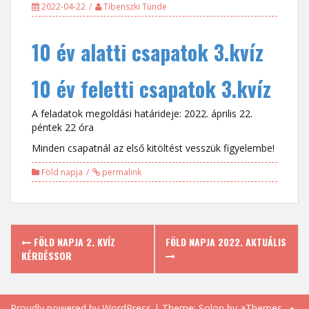
2022-04-22
Tibenszki Tünde
10 év alatti csapatok 3.kvíz
10 év feletti csapatok 3.kvíz
A feladatok megoldási határideje: 2022. április 22.
péntek 22 óra
Minden csapatnál az első kitöltést vesszük figyelembe!
Föld napja
permalink
Post
FÖLD NAPJA 2. KVÍZ
FÖLD NAPJA 2022. AKTUÁLIS
navigation
KÉRDÉSSOR
Proudly powered by WordPress
|
Theme:
Solon
by aThemes