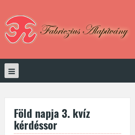
Skip
to
content
Föld napja 3. kvíz
kérdéssor