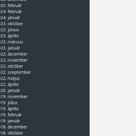
25. február
24. február
24. január
23. október
23. június
23. április
23. március
23. január
022. december
022. november
22. október
022. szeptember
022. május
22. április
20. január
019. november
19. július
19. április
19. február
19. január
018. december
18. október