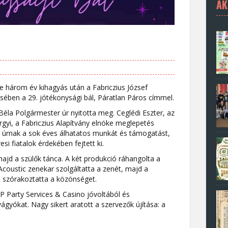
AK
e három év kihagyás után a Fabriczius József
sében a 29. jótékonysági bál, Páratlan Páros címmel.
la Polgármester úr nyitotta meg. Ceglédi Eszter, az
gyi, a Fabriczius Alapítvány elnöke meglepetés
úrnak a sok éves álhatatos munkát és támogatást,
esi fiatalok érdekében fejtett ki.
ajd a szülők tánca. A két produkció ráhangolta a
 Acoustic zenekar szolgáltatta a zenét, majd a
 szórakoztatta a közönséget.
VIP Party Services & Casino jóvoltából és
gyókat. Nagy sikert aratott a szervezők újítása: a