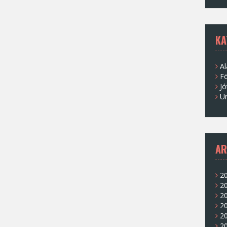
KA
Al
Fö
Jó
U
AR
20
2
20
20
20
2