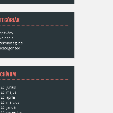
TEGÓRIÁK
apítvány
ld napja
tékonysági bál
ncategorized
CHÍVUM
26. június
026. május
26. április
26. március
26. január
025. december