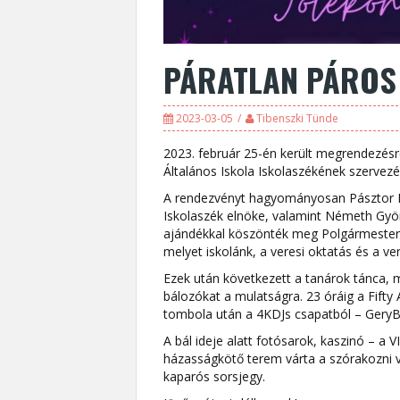
PÁRATLAN PÁROS
2023-03-05
Tibenszki Tünde
2023. február 25-én került megrendezésr
Általános Iskola Iskolaszékének szervezé
A rendezvényt hagyományosan Pásztor Bé
Iskolaszék elnöke, valamint Németh Györ
ajándékkal köszönték meg Polgármester 
melyet iskolánk, a veresi oktatás és a ver
Ezek után következett a tanárok tánca, m
bálozókat a mulatságra. 23 óráig a Fifty
tombola után a 4KDJs csapatból – GeryB
A bál ideje alatt fotósarok, kaszinó – a 
házasságkötő terem várta a szórakozni vá
kaparós sorsjegy.