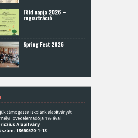
Föld napja 2026 –
regisztráció
Spring Fest 2026
%
jük támogassa iskolánk alapítványát
mélyi jövedelemadója 1%-ával.
riczius Alapítvány
ószám: 18660520-1-13