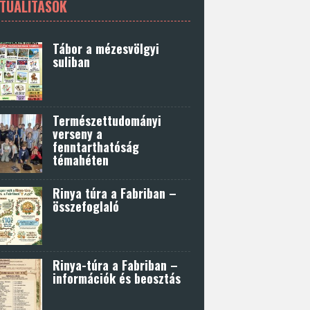
TUALITÁSOK
Tábor a mézesvölgyi
suliban
Természettudományi
verseny a
fenntarthatóság
témahéten
Rinya túra a Fabriban –
összefoglaló
Rinya-túra a Fabriban –
információk és beosztás