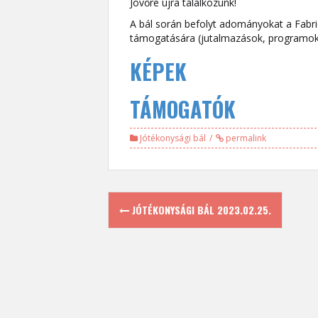
Jövőre újra találkozunk!
A bál során befolyt adományokat a Fabric
támogatására (jutalmazások, programok,
KÉPEK
TÁMOGATÓK
Jótékonysági bál
permalink
Post
JÓTÉKONYSÁGI BÁL 2023.02.25.
navigation