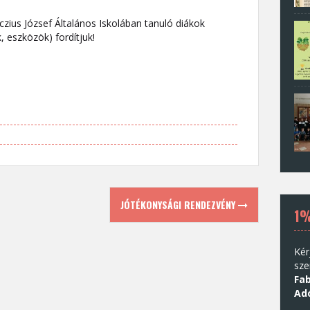
zius József Általános Iskolában tanuló diákok
 eszközök) fordítjuk!
JÓTÉKONYSÁGI RENDEZVÉNY
1
Kér
sze
Fab
Ad