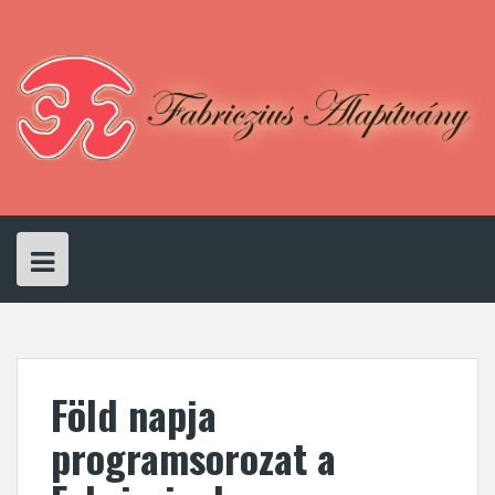
Skip
to
content
Föld napja
programsorozat a