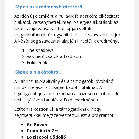
Képek az eredményhirdetésről.
Az idén új elemként a nulladik feladatként elkészített
plakátok versenghettek még. Az egyes alkotások az
iskola alapítványának honlapján voltak
megtekinthetők, és ugyanitt lehetett szavazni is rájuk.
A közönség szavazatai alapján hirdetünk eredményt:
The shadows
Vakmerő csajok a Föld körül
Földvédők
Képek a plakátokról.
A Fabriczius Alapítvány és a támogatók jóvoltából
minden regisztrált csapat kapott jutalmat. A
legnagyobb jutalom azonban a közösen eltöltött idő
volt, a játékos tanulás a Föld védelmében.
Ezúton is köszönjük a támogatóknak, hogy
segítségükkel megszervezhettük ezt a programot!
Ge Power
Duna Autó Zrt.
Logiscool Gödöllő