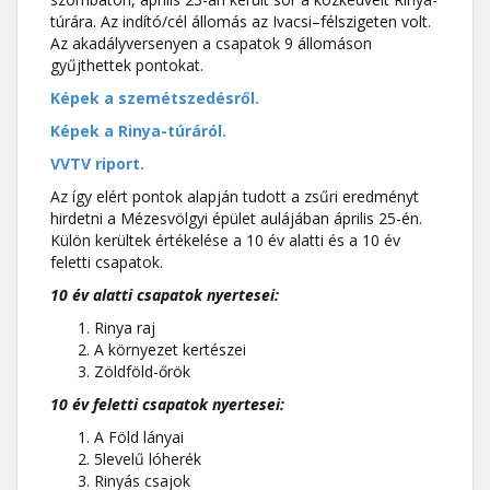
túrára. Az indító/cél állomás az Ivacsi–félszigeten volt.
Az akadályversenyen a csapatok 9 állomáson
gyűjthettek pontokat.
Képek a szemétszedésről.
Képek a Rinya-túráról.
VVTV riport.
Az így elért pontok alapján tudott a zsűri eredményt
hirdetni a Mézesvölgyi épület aulájában április 25-én.
Külön kerültek értékelése a 10 év alatti és a 10 év
feletti csapatok.
10 év alatti csapatok nyertesei:
Rinya raj
A környezet kertészei
Zöldföld-őrök
10 év feletti csapatok nyertesei:
A Föld lányai
5levelű lóherék
Rinyás csajok