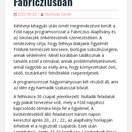
Fabricziusban
2022-05-02
Tibenszki Tünde
Kétévnyi kihagyás után ismét megrendezésre került a
Föld napja programsorozat a Fabriczius Alapítvány és
az Iskolaszék önkénteseinek szervezésében. A
rendezvény célja, hogy felhívja diákjaink figyelmét
Földünk természeti kincseire, biológiai sokszínűségére,
annak védelmére. Minél korábban találkoznak a
tanulók ezzel a témával, annak problémafelvetéseivel,
annál nagyobb az esély arra, hogy környezetüket óvó,
védő, tisztántartó felnőttekké cseperedjenek.
A programsorozat hagyományosan két részből áll, ami
az idén egy harmadik szakasszal bővült.
A felhívásra 30 csapat jelentkezett. Nulladik feladatuk
egy plakát tervezése volt, mely a Föld napjához
kapcsolódó témára hívja fel a figyelmet. A
kvízkérdésekből álló feladatsort három napon
keresztül április 20., 21., 22., az alapítvány honlapján
érhettek el a regisztrált csapatok. Ezek után
szombaton, április 23-án került sor a közkedvelt Rinya-