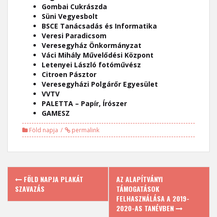
Gombai Cukrászda
Süni Vegyesbolt
BSCE Tanácsadás és Informatika
Veresi Paradicsom
Veresegyház Önkormányzat
Váci Mihály Művelődési Központ
Letenyei László fotóművész
Citroen Pásztor
Veresegyházi Polgárőr Egyesület
VVTV
PALETTA – Papír, Írószer
GAMESZ
Föld napja
permalink
Post
FÖLD NAPJA PLAKÁT
AZ ALAPÍTVÁNYI
navigation
SZAVAZÁS
TÁMOGATÁSOK
FELHASZNÁLÁSA A 2019-
2020-AS TANÉVBEN