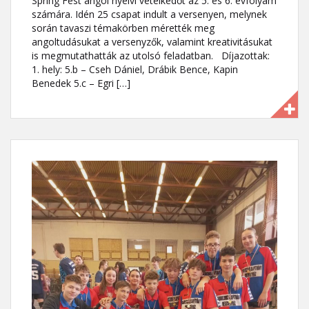
Spring Fest angol nyelvi vetélkedőt az 5. és 6. évfolyam
számára. Idén 25 csapat indult a versenyen, melynek
során tavaszi témakörben mérették meg
angoltudásukat a versenyzők, valamint kreativitásukat
is megmutathatták az utolsó feladatban. Díjazottak:
1. hely: 5.b – Cseh Dániel, Drábik Bence, Kapin
Benedek 5.c – Egri […]