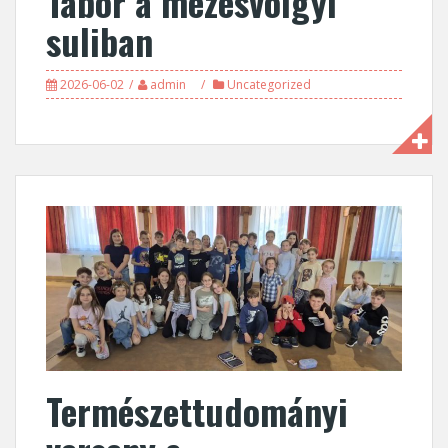
Tábor a mézesvölgyi
suliban
2026-06-02
admin
Uncategorized
Természettudományi