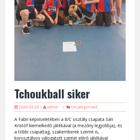
Tchoukball siker
2026-03-29
admin
Uncategorized
A Fabri képviseletében a 8/C osztály csapata Sári
Kristóf kiemelkedő játékával (a mezőny legjobbja), és
a többi csapattag, szakemberek szerint is,
korosztályos válogatott szintet elérő játékával